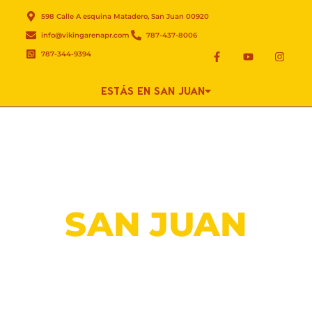
598 Calle A esquina Matadero, San Juan 00920
info@vikingarenapr.com
787-437-8006
787-344-9394
ESTÁS EN SAN JUAN
COMPRA SAN JUAN
SAN JUAN
PLANIFICA TU VISITA Y RESERVA TUS
EXPERIENCIAS
¡Elige tu fecha, el paquete que mejor se adapta a ti y
ven a vivir una aventura épica en Viking Arena San